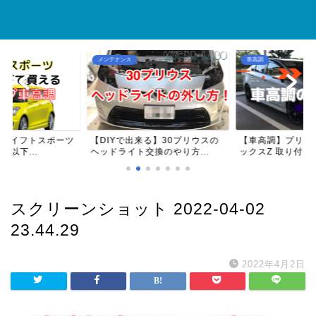
メンテナンス
車高調
】スイフトスポーツ
【DIYで出来る】30プリウスの
【車高調】プリウス
円以下...
ヘッドライト交換のやり方...
ックスZ 取り付け方
スクリーンショット 2022-04-02
23.44.29
2022年4月2日