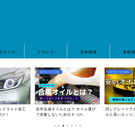
タマイズ
ドラレコ
洗車関連
車検
オイル・ケミカル
オイル・ケミカル
ッドライト加工
化学合成オイルとは？ オイル選び
同じグレードで
付け！
で失敗しないための５つの...
ルと高いエンジン