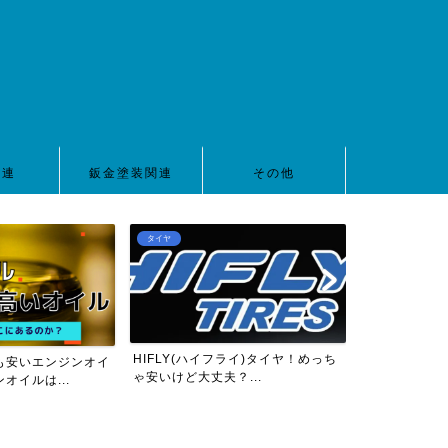
関連
鈑金塗装関連
その他
タイヤ
車高調
HIFLY(ハイフライ)タイヤ！めっち
も安いエンジンオイ
【2022年版
ゃ安いけど大丈夫？...
オイルは...
ZC32S用10万