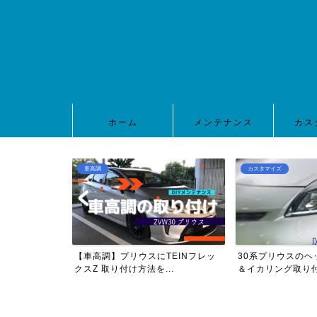
ホーム
メンテナンス
カス
車高調
カスタマイズ
0プリウスのヘッ
【車高調】プリウスにTEINフレッ
30系プリウスのヘ
..
クスZ 取り付け方法を...
＆イカリング取り