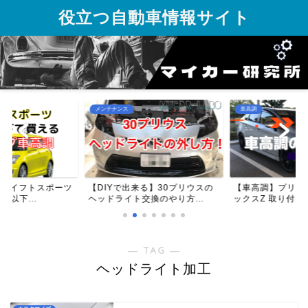
役立つ自動車情報サイト
メンテナンス
車高調
】スイフトスポーツ
【DIYで出来る】30プリウスの
【車高調】プリウス
円以下...
ヘッドライト交換のやり方...
ックスZ 取り付け方
― TAG ―
ヘッドライト加工