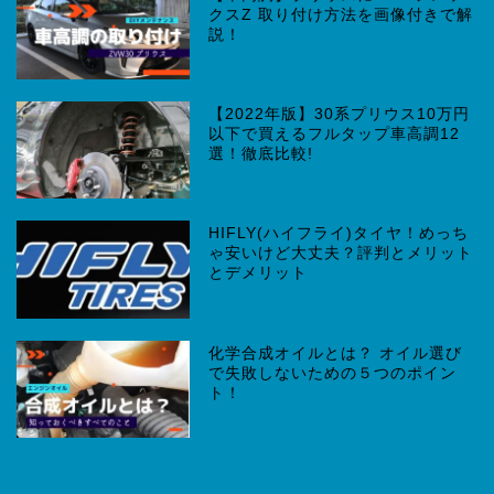
クスZ 取り付け方法を画像付きで解
説！
【2022年版】30系プリウス10万円
以下で買えるフルタップ車高調12
選！徹底比較!
HIFLY(ハイフライ)タイヤ！めっち
ゃ安いけど大丈夫？評判とメリット
とデメリット
化学合成オイルとは？ オイル選び
で失敗しないための５つのポイン
ト！