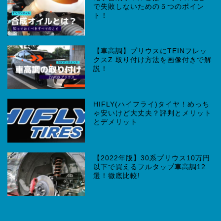
で失敗しないための５つのポイン
ト！
【車高調】プリウスにTEINフレッ
クスZ 取り付け方法を画像付きで解
説！
HIFLY(ハイフライ)タイヤ！めっち
ゃ安いけど大丈夫？評判とメリット
とデメリット
【2022年版】30系プリウス10万円
以下で買えるフルタップ車高調12
選！徹底比較!