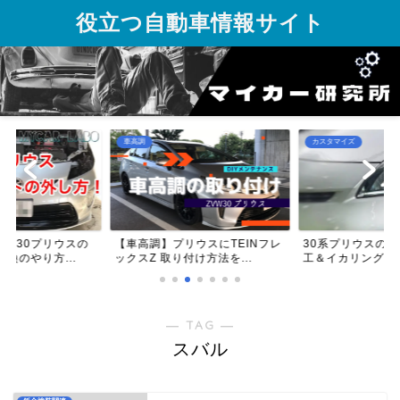
役立つ自動車情報サイト
車高調
カスタマイズ
る】30プリウスの
【車高調】プリウスにTEINフレ
30系プリウスの
換のやり方...
ックスZ 取り付け方法を...
工＆イカリング取
― TAG ―
スバル