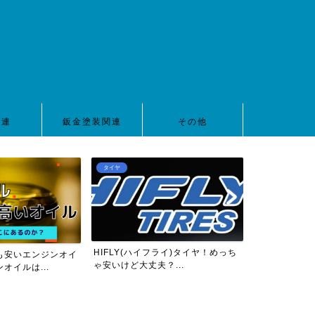
関連
鈑金塗装関連
その他
タイヤ
車高調
HIFLY(ハイフライ)タイヤ！めっち
も安いエンジンオイ
【2022年版
ゃ安いけど大丈夫？...
オイルは...
ZC32S用10万