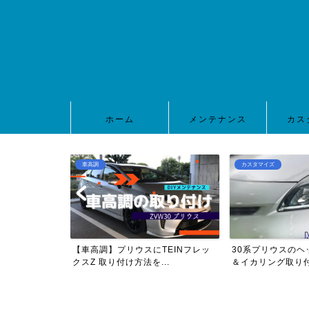
ホーム
メンテナンス
カス
車高調
カスタマイズ
0プリウスのヘッ
【車高調】プリウスにTEINフレッ
30系プリウスのヘ
..
クスZ 取り付け方法を...
＆イカリング取り