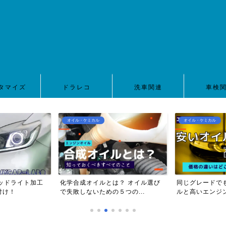
タマイズ
ドラレコ
洗車関連
車検
オイル・ケミカル
オイル・ケミカル
ッドライト加工
化学合成オイルとは？ オイル選び
同じグレードで
付け！
で失敗しないための５つの...
ルと高いエンジン