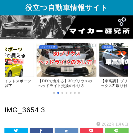
役立つ自動車情報サイト
メンテナンス
車高調
】スイフトスポーツ
【DIYで出来る】30プリウスの
【車高調】プリウス
円以下...
ヘッドライト交換のやり方...
ックスZ 取り付け方
IMG_3654 3
2022年1月6日