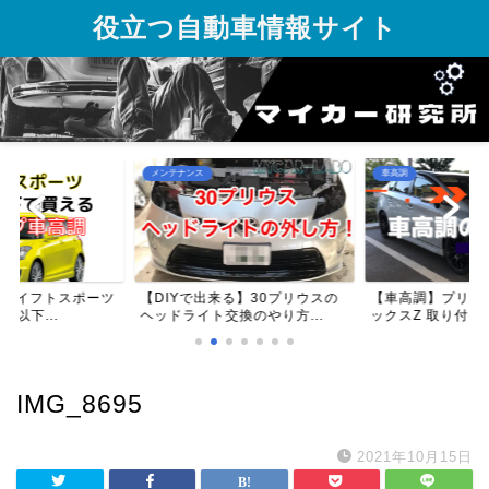
役立つ自動車情報サイト
メンテナンス
車高調
】スイフトスポーツ
【DIYで出来る】30プリウスの
【車高調】プリウス
円以下...
ヘッドライト交換のやり方...
ックスZ 取り付け方
IMG_8695
2021年10月15日