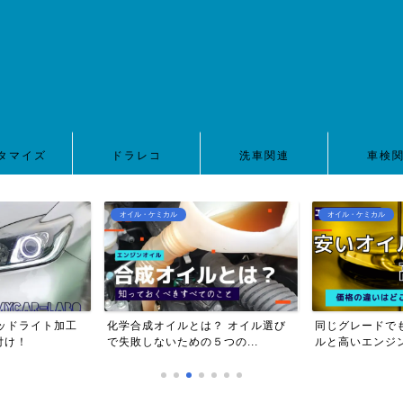
タマイズ
ドラレコ
洗車関連
車検
オイル・ケミカル
オイル・ケミカル
工
化学合成オイルとは？ オイル選び
同じグレードでも安いエンジ
で失敗しないための５つの...
ルと高いエンジンオイルは...