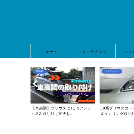
ホーム
メンテナンス
カス
車高調
カスタマイズ
ッ
【車高調】プリウスにTEINフレッ
30系プリウスのヘッドライト加
クスZ 取り付け方法を...
＆イカリング取り付け！