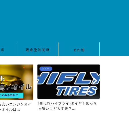
関連
鈑金塗装関連
その他
タイヤ
車高調
HIFLY(ハイフライ)タイヤ！めっち
ンオイ
【2022年版】スイフトス
ゃ安いけど大丈夫？...
ZC32S用10万円以下...