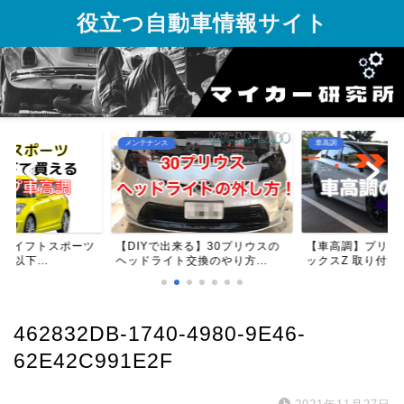
役立つ自動車情報サイト
メンテナンス
車高調
】スイフトスポーツ
【DIYで出来る】30プリウスの
【車高調】プリウス
円以下...
ヘッドライト交換のやり方...
ックスZ 取り付け方
462832DB-1740-4980-9E46-
62E42C991E2F