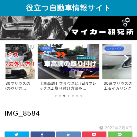
役立つ自動車情報サイト
車高調
カスタマイズ
る】30プリウスの
【車高調】プリウスにTEINフレ
30系プリウスの
換のやり方...
ックスZ 取り付け方法を...
工＆イカリング取
IMG_8584
2022年2月4日