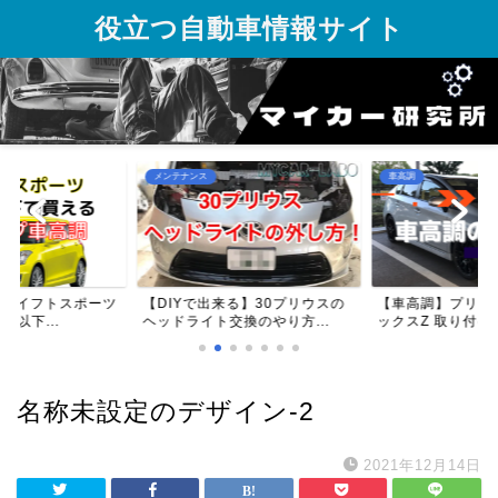
役立つ自動車情報サイト
メンテナンス
車高調
】スイフトスポーツ
【DIYで出来る】30プリウスの
【車高調】プリウス
円以下...
ヘッドライト交換のやり方...
ックスZ 取り付け方
名称未設定のデザイン-2
2021年12月14日