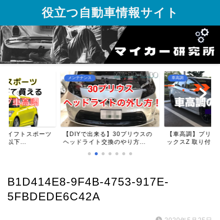
役立つ自動車情報サイト
メンテナンス
車高調
】スイフトスポーツ
【DIYで出来る】30プリウスの
【車高調】プリウス
円以下...
ヘッドライト交換のやり方...
ックスZ 取り付け方
B1D414E8-9F4B-4753-917E-
5FBDEDE6C42A