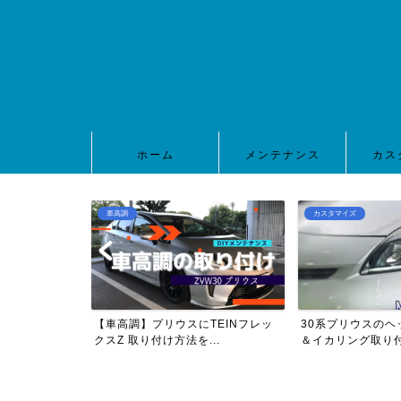
ホーム
メンテナンス
カス
車高調
カスタマイズ
0プリウスのヘッ
【車高調】プリウスにTEINフレッ
30系プリウスのヘ
..
クスZ 取り付け方法を...
＆イカリング取り