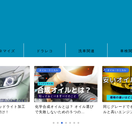
タマイズ
ドラレコ
洗車関連
車検
オイル・ケミカル
オイル・ケミカル
ッドライト加工
化学合成オイルとは？ オイル選び
同じグレードで
付け！
で失敗しないための５つの...
ルと高いエンジン