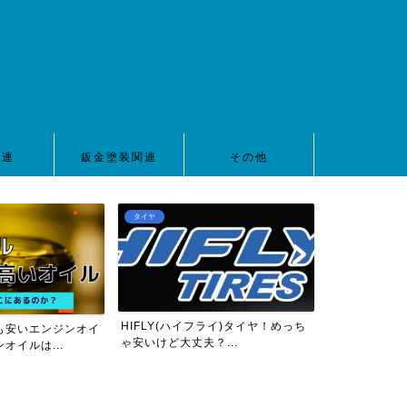
関連
鈑金塗装関連
その他
タイヤ
車高調
HIFLY(ハイフライ)タイヤ！めっち
も安いエンジンオイ
【2022年版
ゃ安いけど大丈夫？...
オイルは...
ZC32S用10万