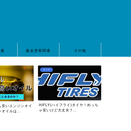
関連
鈑金塗装関連
その他
タイヤ
車高調
HIFLY(ハイフライ)タイヤ！めっち
も安いエンジンオイ
【2022年版
ゃ安いけど大丈夫？...
オイルは...
ZC32S用10万