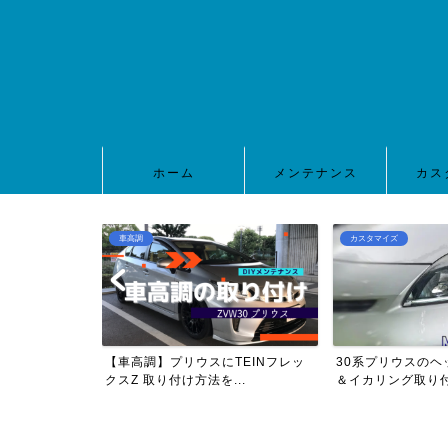
ホーム
メンテナンス
カス
車高調
カスタマイズ
0プリウスのヘッ
【車高調】プリウスにTEINフレッ
30系プリウスのヘ
..
クスZ 取り付け方法を...
＆イカリング取り