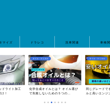
タマイズ
ドラレコ
洗車関連
車検
オイル・ケミカル
オイル・ケミカル
ッドライト加工
化学合成オイルとは？ オイル選び
同じグレードで
付け！
で失敗しないための５つの...
ルと高いエンジン