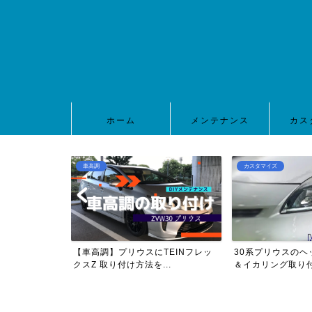
ホーム
メンテナンス
カス
車高調
カスタマイズ
0プリウスのヘッ
【車高調】プリウスにTEINフレッ
30系プリウスのヘ
..
クスZ 取り付け方法を...
＆イカリング取り