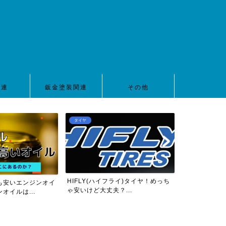
関連
鈑金塗装関連
その他
タイヤ
車高調
HIFLY(ハイフライ)タイヤ！めっち
も安いエンジンオイ
【2022年版
ゃ安いけど大丈夫？...
オイルは...
ZC32S用10万