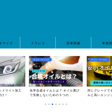
タマイズ
ドラレコ
洗車関連
車検
オイル・ケミカル
オイル・ケミカル
ッドライト加工
化学合成オイルとは？ オイル選び
同じグレードで
付け！
で失敗しないための５つの...
ルと高いエンジン