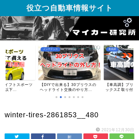
役立つ自動車情報サイト
車高調
カスタマイズ
る】30プリウスの
【車高調】プリウスにTEINフレ
30系プリウスの
換のやり方...
ックスZ 取り付け方法を...
工＆イカリング取
winter-tires-2861853__480
2021年12月30日